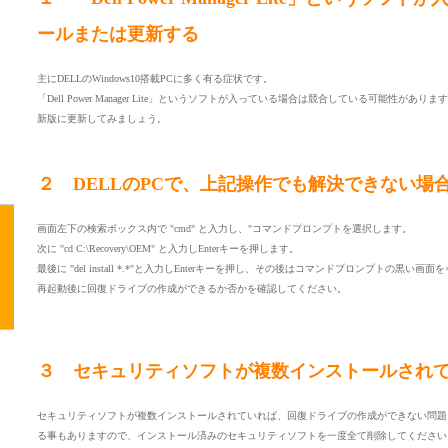
ールまたは更新する
主にDELLのWindows10搭載PCに多く有る症状です。
「Dell Power Manager Lite」というソフトが入っている場合は競合している可能性
新版に更新してみましょう。
２ DELLのPCで、上記操作でも解決できない場
画面左下の検索ボックス内で "cmd" と入力し、"コマンドプロンプトを選択します。
次に "cd C:\Recovery\OEM" と入力しEnterキーを押します。
最後に "del install *.*"と入力しEnterキーを押し、その後はコマンドプロンプトの黒い画
再起動後に回復ドライブの作成ができるか否かを確認してください。
３ セキュリティソフトが複数インストールされ
セキュリティソフトが複数インストールされていれば、回復ドライブの作成ができない問題
る事もありますので、インストール済みのセキュリティソフトを一度全て削除してください