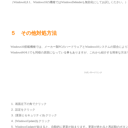
（Windows8,8.1、Windows10の機種ではWindowsDefenderも無効化にしてお試しください。）
５ その他対処方法
Windows10搭載機種では、メーカー製PCのハードウェアとWindows10システムの競合
Windows8や8.1でも同様の原因になっている事もありますが、これから紹介する簡単な方
スポンサードリンク
１. 画面左下の角でクリック
２. 設定をクリック
３. [更新とセキュリティ]をクリック
４. [WindowsUpdate]をクリック
５. WindowsUpdateが始まると、自動的に更新が始まります。更新が終わると再起動の