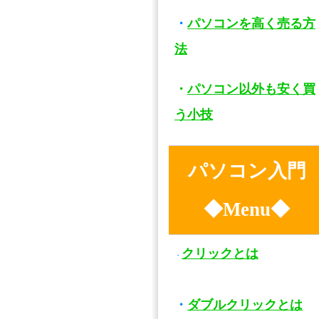
・
パソコンを高く売る方
法
・
パソコン以外も安く買
う小技
パソコン入門
◆Menu◆
クリックとは
・
・
ダブルクリックとは