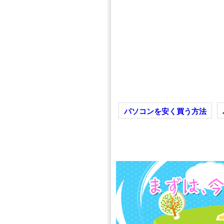
回復ドライブが作成
作成中に問題が発生
Windows10や8,8.
い場合
このページではWindows8や8.1、Wi
イブを作成できません」というエラー
す。
パソコンを安く買う方法