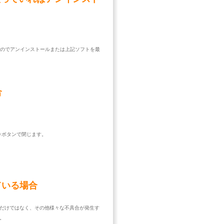
がありますのでアンインストールまたは上記ソフトを最
合
面を×ボタンで閉じます。
ている場合
だけではなく、その他様々な不具合が発生す
。