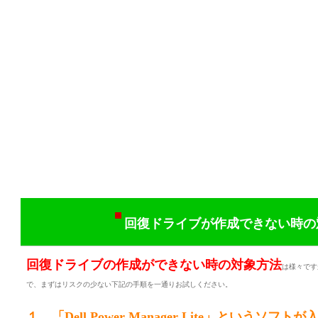
回復ドライブが作成できない時の
回復ドライブの作成ができない時の対象方法
は様々です
で、まずはリスクの少ない下記の手順を一通りお試しください。
１ 「Dell Power Manager Lite」という